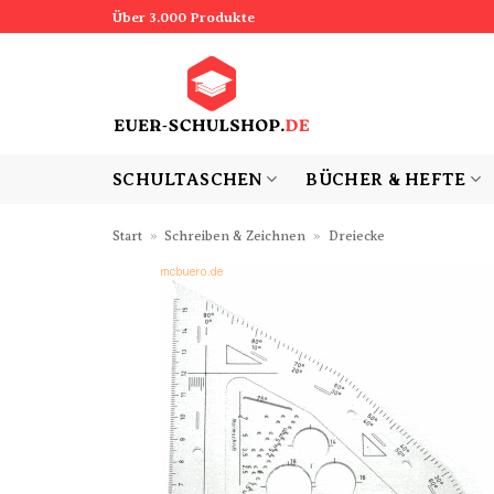
Zum
Über 3.000 Produkte
Inhalt
springen
SCHULTASCHEN
BÜCHER & HEFTE
Start
»
Schreiben & Zeichnen
»
Dreiecke