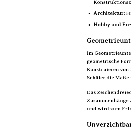
Konstruktions
Architektur:
Hi
Hobby und Frei
Geometrieunte
Im Geometrieunter
geometrische Form
Konstruieren von 
Schüler die Maße 
Das Zeichendreiec
Zusammenhänge zu
und wird zum Erfo
Unverzichtbar