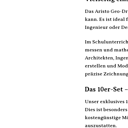
Das Aristo Geo-Dre
kann. Es ist ideal
Ingenieur oder Des
Im Schulunterrich
messen und mathem
Architekten, Inge
erstellen und Mode
präzise Zeichnun
Das 10er-Set 
Unser exklusives 1
Dies ist besonder
kostengünstige Mö
auszustatten.