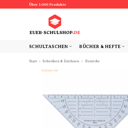
Zum
Über 3.000 Produkte
Inhalt
springen
SCHULTASCHEN
BÜCHER & HEFTE
Start
»
Schreiben & Zeichnen
»
Dreiecke