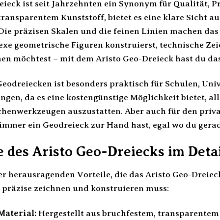
ieck ist seit Jahrzehnten ein Synonym für Qualität, Pr
transparentem Kunststoff, bietet es eine klare Sicht 
 Die präzisen Skalen und die feinen Linien machen da
exe geometrische Figuren konstruierst, technische Ze
hen möchtest – mit dem Aristo Geo-Dreieck hast du da
 Geodreiecken ist besonders praktisch für Schulen, Uni
ngen, da es eine kostengünstige Möglichkeit bietet, al
henwerkzeugen auszustatten. Aber auch für den privat
 immer ein Geodreieck zur Hand hast, egal wo du gerad
e des Aristo Geo-Dreiecks im Deta
der herausragenden Vorteile, die das Aristo Geo-Drei
 präzise zeichnen und konstruieren muss:
Material:
Hergestellt aus bruchfestem, transparentem 