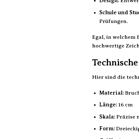
Design:
Entwerf
Schule und Stu
Prüfungen.
Egal, in welchem B
hochwertige Zeic
Technische 
Hier sind die tech
Material:
Bruch
Länge:
16 cm
Skala:
Präzise 
Form:
Dreiecki