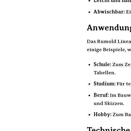
Leicht und han
Abwischbar:
Ei
Anwendungs
Das Rumold Lineal
einige Beispiele, 
Schule:
Zum Zei
Tabellen.
Studium:
Für t
Beruf:
Im Bauwe
und Skizzen.
Hobby:
Zum Bas
Technische