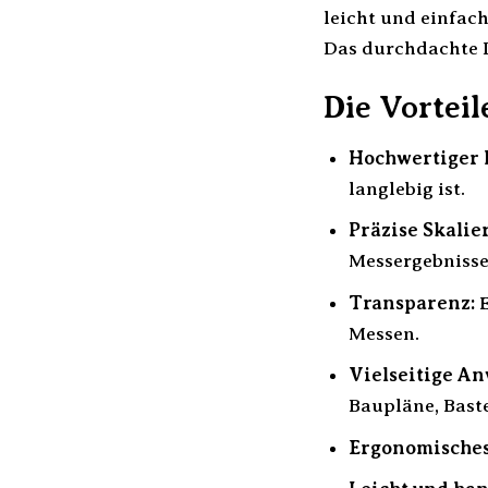
leicht und einfac
Das durchdachte D
Die Vorteil
Hochwertiger K
langlebig ist.
Präzise Skalie
Messergebnisse
Transparenz:
E
Messen.
Vielseitige A
Baupläne, Baste
Ergonomisches