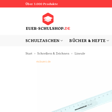
Zum
Über 3.000 Produkte
Inhalt
springen
SCHULTASCHEN
BÜCHER & HEFTE
Start
»
Schreiben & Zeichnen
»
Lineale