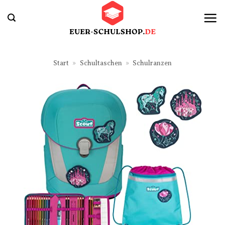
Zum
Inhalt
springen
Start
»
Schultaschen
»
Schulranzen