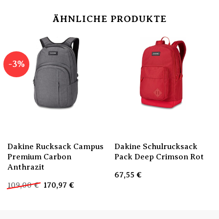
ÄHNLICHE PRODUKTE
-3%
Dakine Rucksack Campus
Dakine Schulrucksack
Premium Carbon
Pack Deep Crimson Rot
Anthrazit
67,55
€
Ursprünglicher
Aktueller
109,00
€
170,97
€
Preis
Preis
war:
ist:
109,00 €
170,97 €.