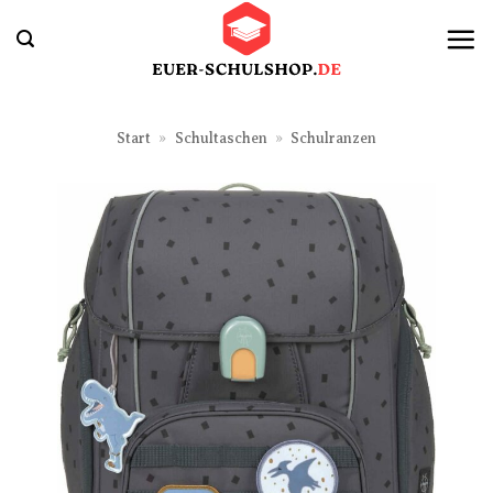
Zum
Inhalt
springen
Start
»
Schultaschen
»
Schulranzen