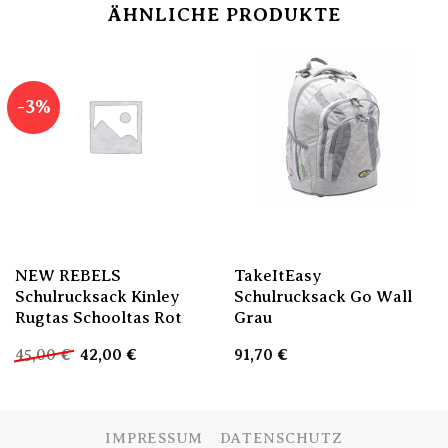
ÄHNLICHE PRODUKTE
-3%
NEW REBELS
TakeItEasy
Schulrucksack Kinley
Schulrucksack Go Wall
Rugtas Schooltas Rot
Grau
Ursprünglicher
Aktueller
45,00
€
42,00
€
91,70
€
Preis
Preis
war:
ist:
45,00 €
42,00 €.
IMPRESSUM
DATENSCHUTZ