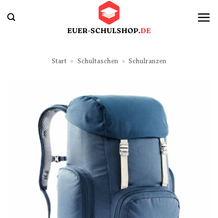
Zum
Inhalt
springen
Start
»
Schultaschen
»
Schulranzen