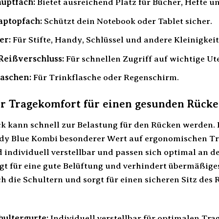
uptfach:
Bietet ausreichend Platz für Bücher, Hefte u
aptopfach:
Schützt dein Notebook oder Tablet sicher.
er:
Für Stifte, Handy, Schlüssel und andere Kleinigkeit
Reißverschluss:
Für schnellen Zugriff auf wichtige Ute
taschen:
Für Trinkflasche oder Regenschirm.
r Tragekomfort für einen gesunden Rück
ck kann schnell zur Belastung für den Rücken werden.
dy Blue Kombi besonderer Wert auf ergonomischen Tra
d individuell verstellbar und passen sich optimal an 
gt für eine gute Belüftung und verhindert übermäßiges
ch die Schultern und sorgt für einen sicheren Sitz des
hultergurte:
Individuell verstellbar für optimalen Tra