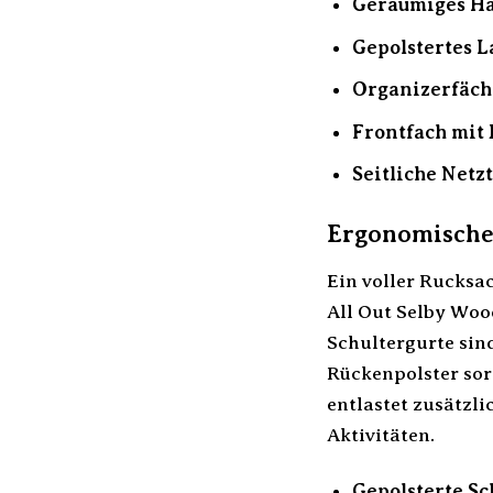
Geräumiges Ha
Gepolstertes L
Organizerfäch
Frontfach mit 
Seitliche Netz
Ergonomische
Ein voller Rucksa
All Out Selby Woo
Schultergurte sin
Rückenpolster sor
entlastet zusätzli
Aktivitäten.
Gepolsterte Sc