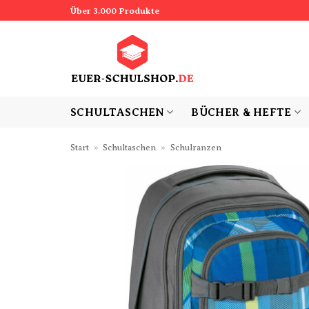
Zum
Über 3.000 Produkte
Inhalt
springen
SCHULTASCHEN
BÜCHER & HEFTE
Start
»
Schultaschen
»
Schulranzen