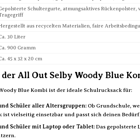
Gepolsterte Schultergurte, atmungsaktives Rückenpolster, v
Tragegriff
Hergestellt aus recycelten Materialien, faire Arbeitsbedin
Ca. 30 Liter
Ca. 900 Gramm
Ca. 45 x 32 x 20 cm
t der All Out Selby Woody Blue Ko
 Woody Blue Kombi ist der ideale Schulrucksack für:
nd Schüler aller Altersgruppen:
Ob Grundschule, wei
 ist vielseitig einsetzbar und passt sich deinen Bedürf
nd Schüler mit Laptop oder Tablet:
Das gepolsterte L
tzern.