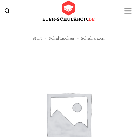
Zum
Inhalt
springen
Start
»
Schultaschen
»
Schulranzen