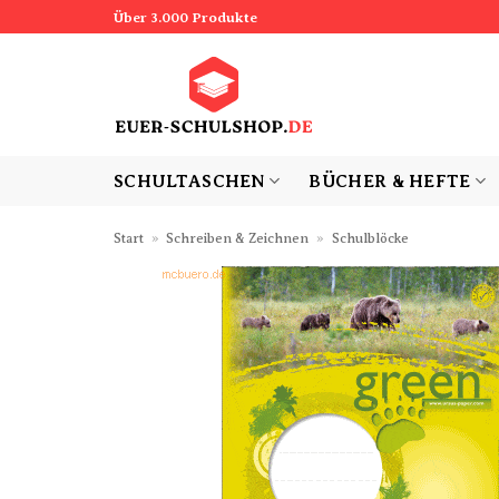
Zum
Über 3.000 Produkte
Inhalt
springen
SCHULTASCHEN
BÜCHER & HEFTE
Start
»
Schreiben & Zeichnen
»
Schulblöcke