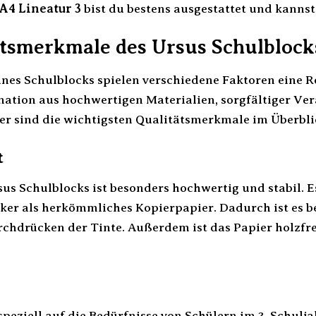
A4 Lineatur 3
bist du bestens ausgestattet und kannst
ätsmerkmale des Ursus Schulblocks
ines Schulblocks spielen verschiedene Faktoren eine R
ation aus hochwertigen Materialien, sorgfältiger Ve
ier sind die wichtigsten Qualitätsmerkmale im Überbli
t
us Schulblocks ist besonders hochwertig und stabil. E
cker als herkömmliches Kopierpapier. Dadurch ist es 
rchdrücken der Tinte. Außerdem ist das Papier holzfre
 speziell auf die Bedürfnisse von Schülern im 3. Schulja