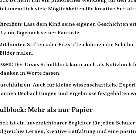
ock ist nicht nur ein praktisches Werkzeug für den Sch
etet unendlich viele Möglichkeiten für kreative Entfalt
chreiben:
Lass dein Kind seine eigenen Geschichten er
d zum Tagebuch seiner Fantasie.
it bunten Stiften oder Filzstiften können die Schüler 
ilder malen.
ssen:
Der Ursus Schulblock kann auch als Notizbuch fü
danken in Worte fassen.
urchführen:
Auch für kleine wissenschaftliche Experi
 können Beobachtungen und Ergebnisse festgehalten w
ulblock: Mehr als nur Papier
ck ist ein unverzichtbarer Begleiter für jeden Schüler i
olgreiches Lernen, kreative Entfaltung und eine posit