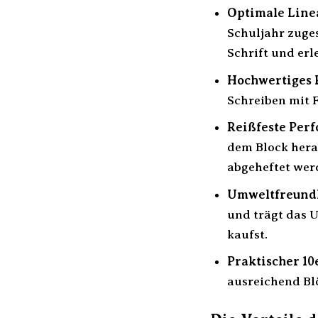
Optimale Lineat
Schuljahr zuges
Schrift und erl
Hochwertiges 
Schreiben mit F
Reißfeste Perf
dem Block hera
abgeheftet wer
Umweltfreundl
und trägt das 
kaufst.
Praktischer 10
ausreichend Blö