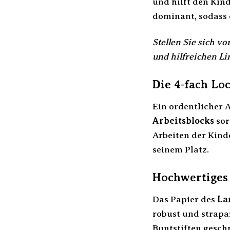
und hilft den Kind
dominant, sodass 
Stellen Sie sich v
und hilfreichen Li
Die 4-fach Lo
Ein ordentlicher A
Arbeitsblocks
sor
Arbeiten der Kinde
seinem Platz.
Hochwertiges 
Das Papier des
La
robust und strapaz
Buntstiften geschr