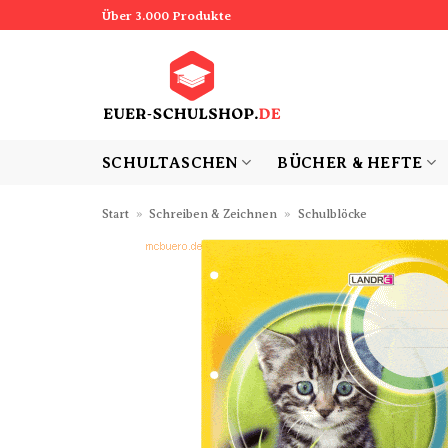
Zum
Über 3.000 Produkte
Inhalt
springen
SCHULTASCHEN
BÜCHER & HEFTE
Start
»
Schreiben & Zeichnen
»
Schulblöcke