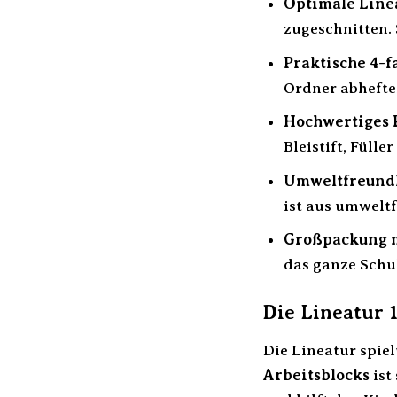
Optimale Linea
zugeschnitten. 
Praktische 4-f
Ordner abheften
Hochwertiges 
Bleistift, Fülle
Umweltfreundl
ist aus umweltf
Großpackung m
das ganze Schul
Die Lineatur 
Die Lineatur spiel
Arbeitsblocks
ist