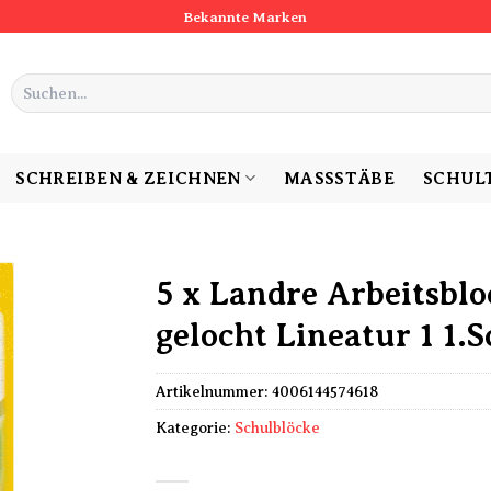
Bekannte Marken
Suchen
nach:
SCHREIBEN & ZEICHNEN
MASSSTÄBE
SCHUL
5 x Landre Arbeitsblo
gelocht Lineatur 1 1.S
Artikelnummer:
4006144574618
Kategorie:
Schulblöcke