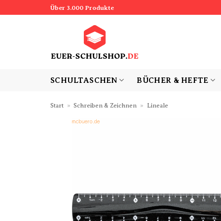
Zum
Über 3.000 Produkte
Inhalt
springen
SCHULTASCHEN
BÜCHER & HEFTE
Start
»
Schreiben & Zeichnen
»
Lineale