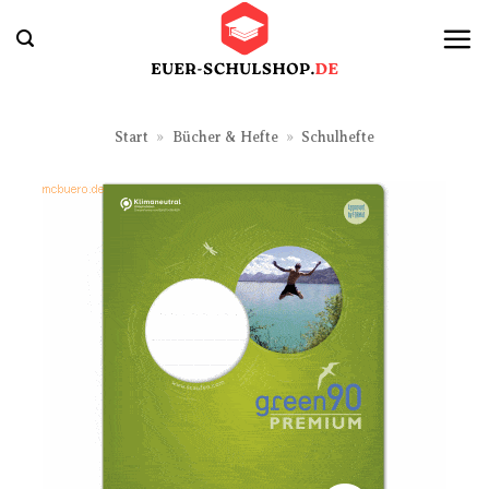
Zum
Inhalt
springen
Start
»
Bücher & Hefte
»
Schulhefte