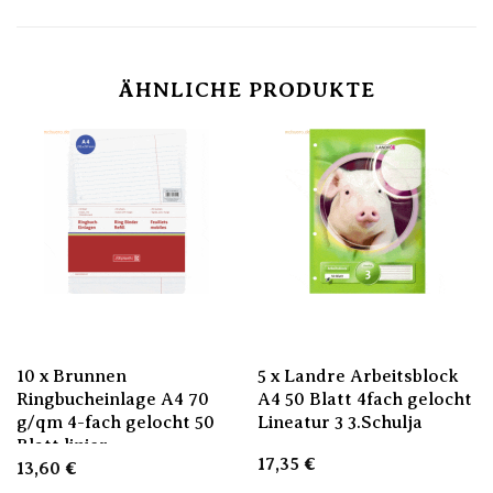
ÄHNLICHE PRODUKTE
10 x Brunnen
5 x Landre Arbeitsblock
Ringbucheinlage A4 70
A4 50 Blatt 4fach gelocht
g/qm 4-fach gelocht 50
Lineatur 3 3.Schulja
Blatt linier
17,35
€
13,60
€