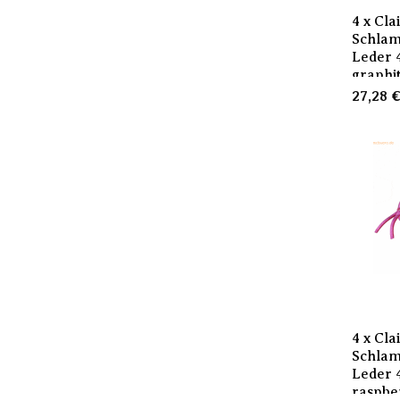
4 x Cla
Schla
Leder 
graphi
27,28
4 x Cla
Schla
Leder 
raspbe