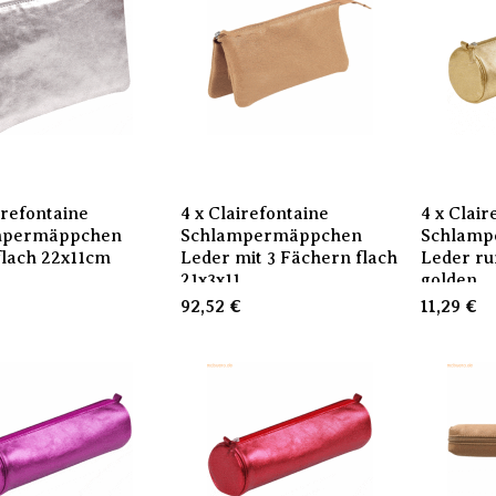
irefontaine
4 x Clairefontaine
4 x Clair
mpermäppchen
Schlampermäppchen
Schlamp
flach 22x11cm
Leder mit 3 Fächern flach
Leder ru
21x3x11
golden
92,52
€
11,29
€