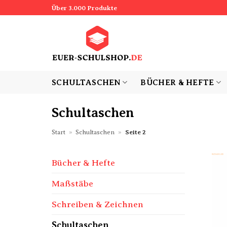
Zum
Über 3.000 Produkte
Inhalt
springen
SCHULTASCHEN
BÜCHER & HEFTE
Schultaschen
Start
»
Schultaschen
»
Seite 2
Bücher & Hefte
Maßstäbe
Schreiben & Zeichnen
Schultaschen