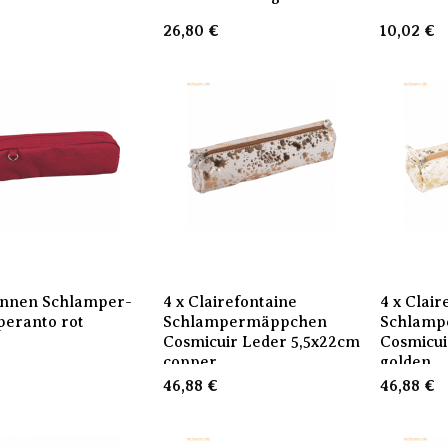
26,80
€
10,02
€
unnen Schlamper-
4 x Clairefontaine
4 x Clair
peranto rot
Schlampermäppchen
Schlamp
Cosmicuir Leder 5,5x22cm
Cosmicui
copper
golden
46,88
€
46,88
€