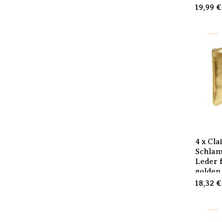
19,99
€
4 x Cla
Schla
Leder 
golden
18,32
€