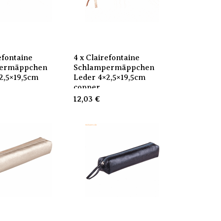
efontaine
4 x Clairefontaine
ermäppchen
Schlampermäppchen
2,5×19,5cm
Leder 4×2,5×19,5cm
copper
12,03
€