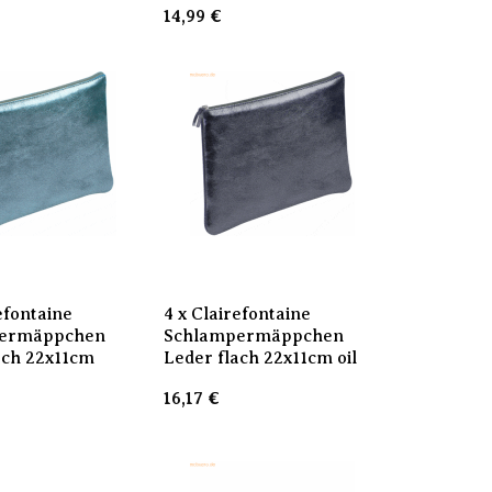
14,99
€
efontaine
4 x Clairefontaine
ermäppchen
Schlampermäppchen
ach 22x11cm
Leder flach 22x11cm oil
16,17
€