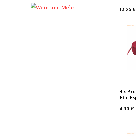
13,26
€
4 x Br
Etui Es
4,90
€