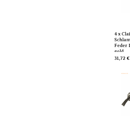
4 x Cla
Schla
Feder 
gold
31,72
€