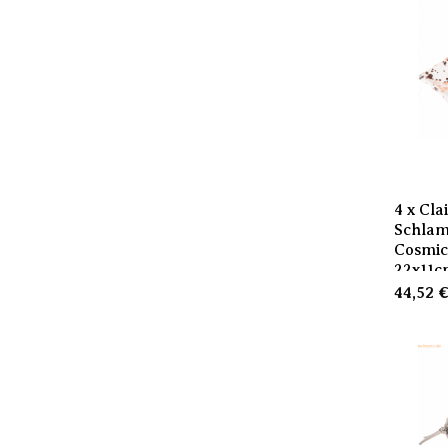
4 x Cla
Schla
Cosmic
22x11c
44,52