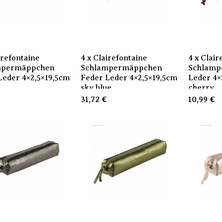
irefontaine
4 x Clairefontaine
4 x Clair
mpermäppchen
Schlampermäppchen
Schlamp
Leder 4×2,5×19,5cm
Feder Leder 4×2,5×19,5cm
Leder 4×
sky blue
cherry
31,72
€
10,99
€