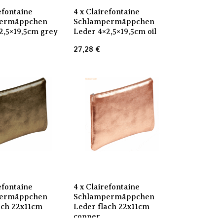
efontaine
4 x Clairefontaine
ermäppchen
Schlampermäppchen
2,5×19,5cm grey
Leder 4×2,5×19,5cm oil
27,28
€
efontaine
4 x Clairefontaine
ermäppchen
Schlampermäppchen
ach 22x11cm
Leder flach 22x11cm
copper