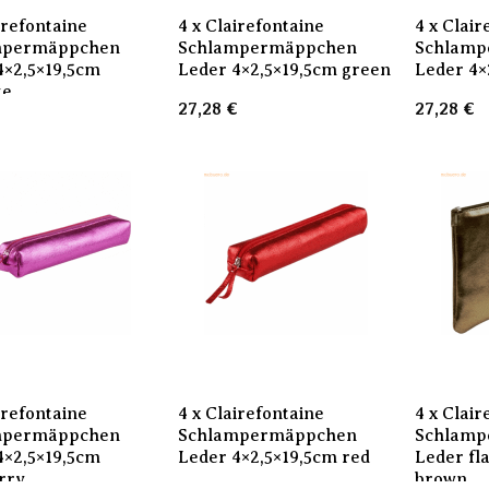
irefontaine
4 x Clairefontaine
4 x Clair
mpermäppchen
Schlampermäppchen
Schlamp
4×2,5×19,5cm
Leder 4×2,5×19,5cm green
Leder 4×
te
27,28
€
27,28
€
€
irefontaine
4 x Clairefontaine
4 x Clair
mpermäppchen
Schlampermäppchen
Schlamp
4×2,5×19,5cm
Leder 4×2,5×19,5cm red
Leder fl
rry
brown