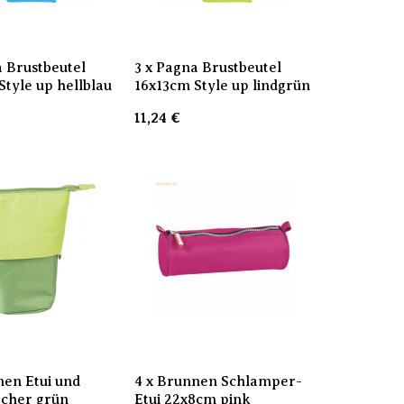
a Brustbeutel
3 x Pagna Brustbeutel
Style up hellblau
16x13cm Style up lindgrün
11,24
€
nen Etui und
4 x Brunnen Schlamper-
öcher grün
Etui 22x8cm pink