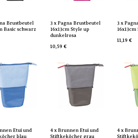
gna Brustbeutel
3 x Pagna Brustbeutel
3 x Pagn
m Basic schwarz
16x13cm Style up
16x13cm 
dunkelrosa
€
11,19
€
10,59
€
unnen Etui und
4 x Brunnen Etui und
4 x Brun
eköcher blau
Stiftkeköcher grau
Stiftkek