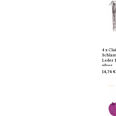
4 x Cla
Schla
Leder 
silver
14,74
€