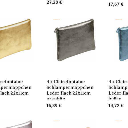
27,28
€
17,67
€
irefontaine
4 x Clairefontaine
4 x Clair
mpermäppchen
Schlampermäppchen
Schlamp
flach 22x11cm
Leder flach 22x11cm
Leder fl
graphite
indigo
16,89
€
14,72
€