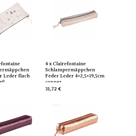
efontaine
4 x Clairefontaine
ermäppchen
Schlampermäppchen
r Leder flach
Feder Leder 4×2,5×19,5cm
il
copper
31,72
€