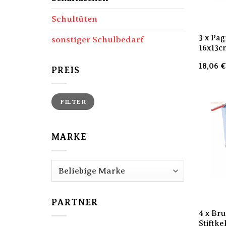
Schultüten
3 x Pa
sonstiger Schulbedarf
16x13c
18,06
PREIS
Min.
Max.
FILTER
Preis
Preis
MARKE
PARTNER
4 x Br
Stiftk