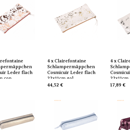
irefontaine
4 x Clairefontaine
4 x Clair
mpermäppchen
Schlampermäppchen
Schlamp
uir Leder flach
Cosmicuir Leder flach
Cosmicui
m cop
22x11cm gol
22x11cm s
€
44,52
€
17,89
€