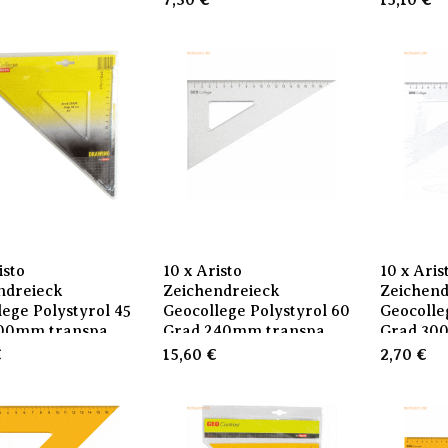
7,30
€
15,10
€
isto
10 x Aristo
10 x Aris
ndreieck
Zeichendreieck
Zeichend
lege Polystyrol 45
Geocollege Polystyrol 60
Geocolle
300mm transpa
Grad 240mm transpa
Grad 30
€
15,60
€
2,70
€