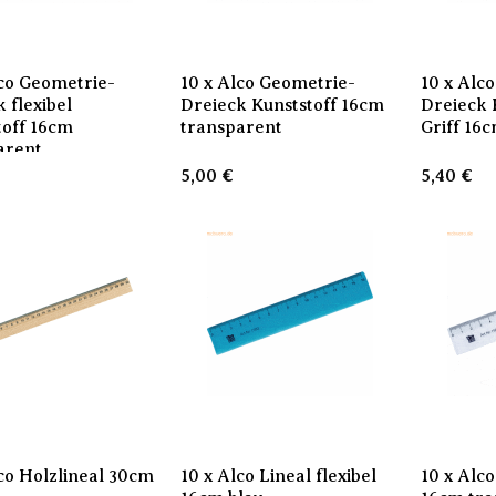
lco Geometrie-
10 x Alco Geometrie-
10 x Alc
 flexibel
Dreieck Kunststoff 16cm
Dreieck 
toff 16cm
transparent
Griff 16
arent
5,00
€
5,40
€
lco Holzlineal 30cm
10 x Alco Lineal flexibel
10 x Alco