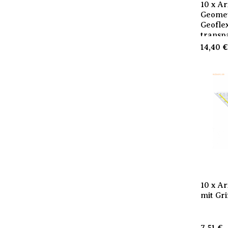
10 x Ar
Geomet
Geofle
transp
14,40
10 x A
mit Gri