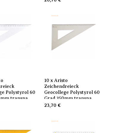
20,70
€
to
10 x Aristo
reieck
Zeichendreieck
ge Polystyrol 60
Geocollege Polystyrol 60
0mm transpa
Grad 350mm transpa
23,70
€