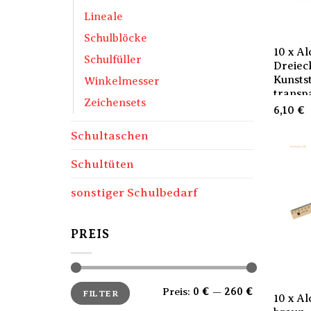
Lineale
Schulblöcke
10 x A
Schulfüller
Dreieck
Kunsts
Winkelmesser
transp
Zeichensets
6,10
€
Schultaschen
Schultüten
sonstiger Schulbedarf
PREIS
Min.
Max.
Preis:
0 €
—
260 €
FILTER
Preis
Preis
10 x A