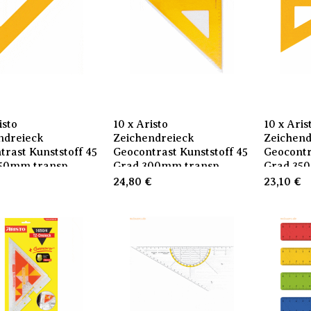
isto
10 x Aristo
10 x Aris
ndreieck
Zeichendreieck
Zeichend
trast Kunststoff 45
Geocontrast Kunststoff 45
Geocontr
50mm transp
Grad 300mm transp
Grad 35
€
24,80
€
23,10
€