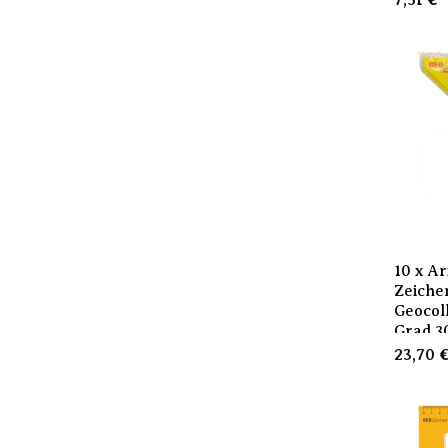
7,51
€
10 x Ar
Zeiche
Geocol
Grad 
23,70