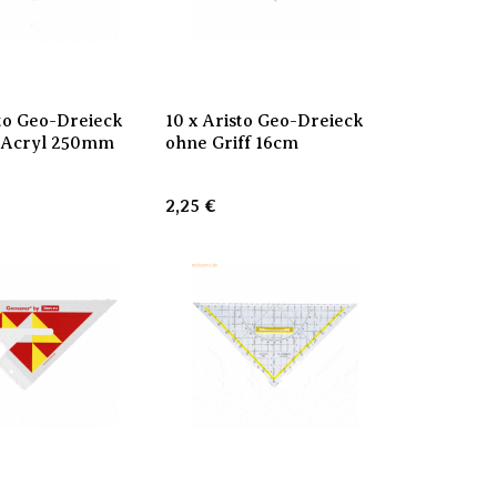
sto Geo-Dreieck
10 x Aristo Geo-Dreieck
f Acryl 250mm
ohne Griff 16cm
2,25
€