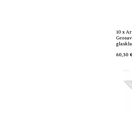
10 x A
Geosav
glaskl
60,30