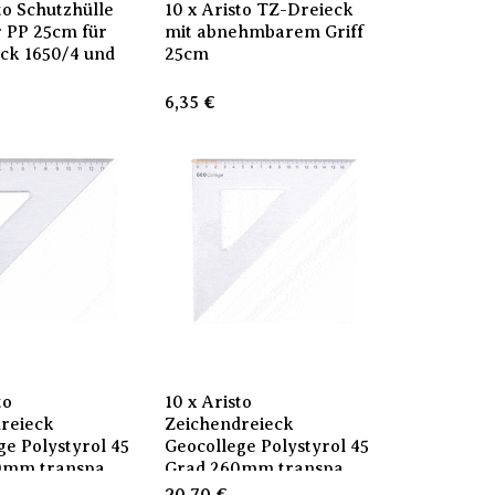
to Schutzhülle
10 x Aristo TZ-Dreieck
 PP 25cm für
mit abnehmbarem Griff
ck 1650/4 und
25cm
6,35
€
to
10 x Aristo
reieck
Zeichendreieck
ge Polystyrol 45
Geocollege Polystyrol 45
0mm transpa
Grad 260mm transpa