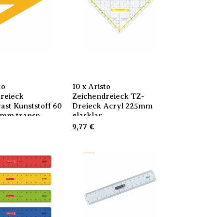
to
10 x Aristo
reieck
Zeichendreieck TZ-
ast Kunststoff 60
Dreieck Acryl 225mm
0mm transp
glasklar
9,77
€