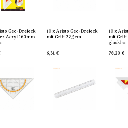
risto Geo-Dreieck
10 x Aristo Geo-Dreieck
10 x Ari
er Acryl 160mm
mit Griff 22,5cm
mit Grif
ar
glasklar
€
6,31
€
78,20
€