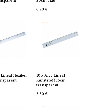
nsparent
20cm blau
6,90
€
 Lineal flexibel
10 x Alco Lineal
ansparent
Kunststoff 16cm
transparent
3,80
€