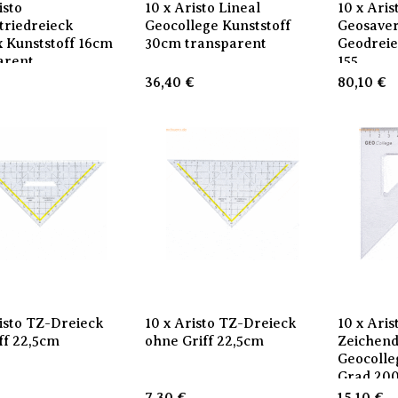
isto
10 x Aristo Lineal
10 x Aris
riedreieck
Geocollege Kunststoff
Geosaver
x Kunststoff 16cm
30cm transparent
Geodreie
arent
155
€
36,40
€
80,10
€
risto TZ-Dreieck
10 x Aristo TZ-Dreieck
10 x Aris
ff 22,5cm
ohne Griff 22,5cm
Zeichend
Geocolle
Grad 20