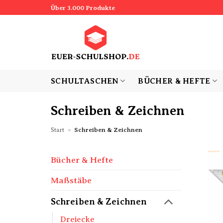
Zum
Über 3.000 Produkte
Inhalt
springen
SCHULTASCHEN
BÜCHER & HEFTE
Schreiben & Zeichnen
Start
»
Schreiben & Zeichnen
Bücher & Hefte
Maßstäbe
Schreiben & Zeichnen
Dreiecke