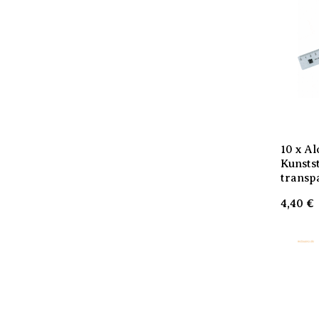
10 x Al
Kunsts
transp
4,40
€