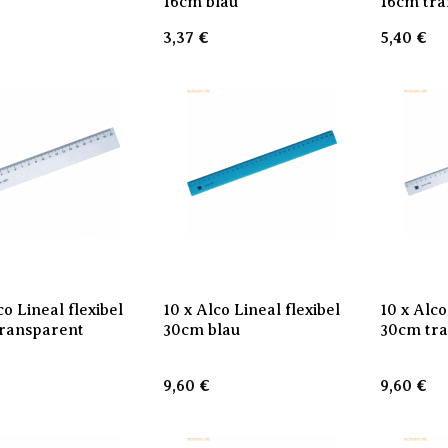
16cm blau
16cm tra
3,37
€
5,40
€
co Lineal flexibel
10 x Alco Lineal flexibel
10 x Alco
ransparent
30cm blau
30cm tr
9,60
€
9,60
€