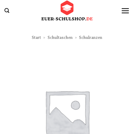
Zum
Inhalt
springen
Start
»
Schultaschen
»
Schulranzen