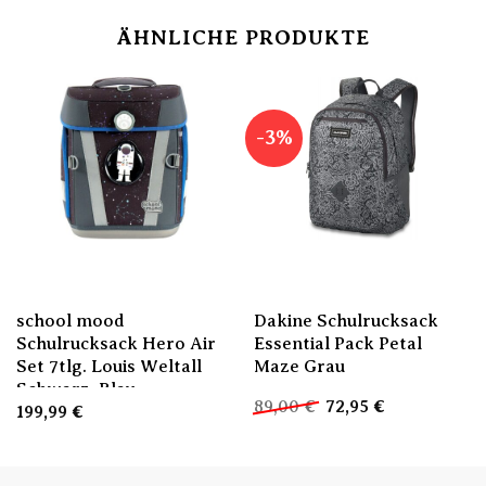
ÄHNLICHE PRODUKTE
-3%
school mood
Dakine Schulrucksack
Schulrucksack Hero Air
Essential Pack Petal
Set 7tlg. Louis Weltall
Maze Grau
Schwarz, Blau
Ursprünglicher
Aktueller
89,00
€
72,95
€
199,99
€
Preis
Preis
war:
ist:
89,00 €
72,95 €.