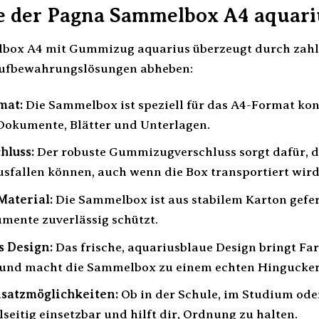
le der Pagna Sammelbox A4 aquari
ox A4 mit Gummizug aquarius überzeugt durch zahlrei
ufbewahrungslösungen abheben:
mat:
Die Sammelbox ist speziell für das A4-Format konz
 Dokumente, Blätter und Unterlagen.
hluss:
Der robuste Gummizugverschluss sorgt dafür, da
usfallen können, auch wenn die Box transportiert wird
Material:
Die Sammelbox ist aus stabilem Karton gefert
mente zuverlässig schützt.
 Design:
Das frische, aquariusblaue Design bringt Fa
 und macht die Sammelbox zu einem echten Hingucker
nsatzmöglichkeiten:
Ob in der Schule, im Studium od
elseitig einsetzbar und hilft dir, Ordnung zu halten.