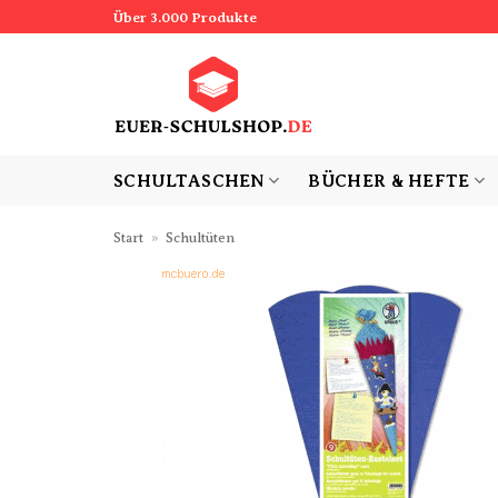
Zum
Über 3.000 Produkte
Inhalt
springen
SCHULTASCHEN
BÜCHER & HEFTE
Start
»
Schultüten