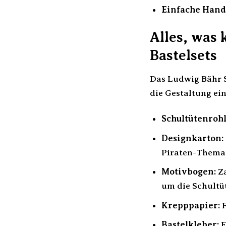
Einfache Hand
Alles, was 
Bastelsets
Das Ludwig Bähr Sc
die Gestaltung ei
Schultütenrohl
Designkarton:
Piraten-Thema
Motivbogen:
Za
um die Schultüt
Krepppapier:
F
Bastelkleber:
E