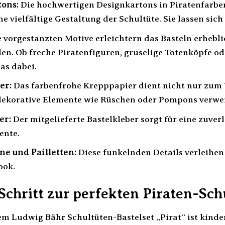
tons:
Die hochwertigen Designkartons in Piratenfarbe
e vielfältige Gestaltung der Schultüte. Sie lassen sich
 vorgestanzten Motive erleichtern das Basteln erhebl
n. Ob freche Piratenfiguren, gruselige Totenköpfe oder
s dabei.
er:
Das farbenfrohe Krepppapier dient nicht nur zum 
dekorative Elemente wie Rüschen oder Pompons verwe
er:
Der mitgelieferte Bastelkleber sorgt für eine zuve
ente.
ne und Pailletten:
Diese funkelnden Details verleihen
ook.
 Schritt zur perfekten Piraten-Sch
em Ludwig Bähr Schultüten-Bastelset „Pirat“ ist kind