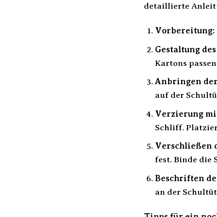
detaillierte Anlei
Vorbereitung:
Gestaltung des
Kartons passend
Anbringen der
auf der Schultüt
Verzierung mit
Schliff. Platzi
Verschließen d
fest. Binde di
Beschriften de
an der Schultüt
Tipps für ein noc