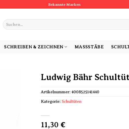
Bekannte Marken
Suchen
nach:
SCHREIBEN & ZEICHNEN
MASSSTÄBE
SCHUL
Ludwig Bähr Schultüt
Artikelnummer:
4008525141440
Kategorie:
Schultüten
11,30
€