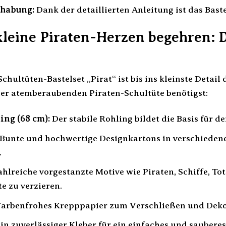
habung:
Dank der detaillierten Anleitung ist das Baste
kleine Piraten-Herzen begehren: D
hultüten-Bastelset „Pirat“ ist bis ins kleinste Detail 
ner atemberaubenden Piraten-Schultüte benötigst:
ing (68 cm):
Der stabile Rohling bildet die Basis für de
Bunte und hochwertige Designkartons in verschieden
.
hlreiche vorgestanzte Motive wie Piraten, Schiffe, To
e zu verzieren.
arbenfrohes Krepppapier zum Verschließen und Dekor
in zuverlässiger Kleber für ein einfaches und sauberes