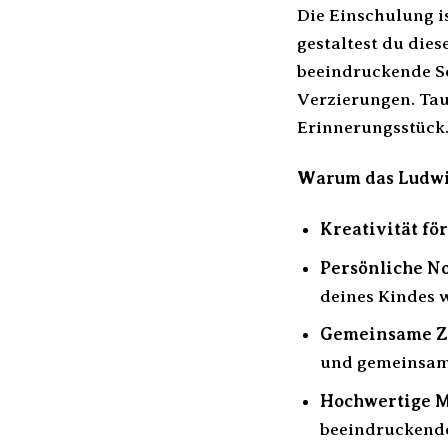
Die Einschulung i
gestaltest du dies
beeindruckende Sc
Verzierungen. Tau
Erinnerungsstück
Warum das Ludwig 
Kreativität fö
Persönliche No
deines Kindes 
Gemeinsame Ze
und gemeinsam 
Hochwertige M
beeindruckende