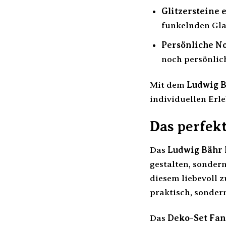
Glitzersteine 
funkelnden Gla
Persönliche No
noch persönlich
Mit dem
Ludwig B
individuellen Erle
Das perfek
Das
Ludwig Bähr 
gestalten, sonder
diesem liebevoll z
praktisch, sonde
Das
Deko-Set Fan