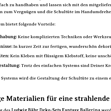
fach zu handhaben und lassen sich mit den mitgeliefe
eln zum Vergnügen und die Schultüte im Handumdrehe
m bietet folgende Vorteile:
habung:
Keine komplizierten Techniken oder Werkzeug
nisse:
In kurzer Zeit zur fertigen, wunderschön dekori
iten:
Kein Kleben mit flüssigem Klebstoff, keine unsch
estaltung:
Trotz des einfachen Systems sind Deiner Kre
Systems wird die Gestaltung der Schultüte zu einem 
e Materialien für eine strahlende
ng des
Ludwig Bähr Deko-Sets Fantasy Ballerina
werd