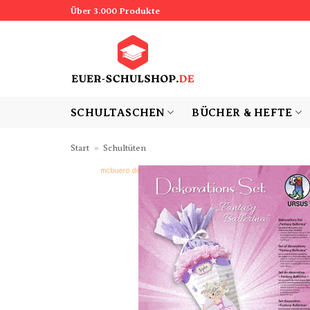
Zum
Über 3.000 Produkte
Inhalt
springen
SCHULTASCHEN
BÜCHER & HEFTE
Start
»
Schultüten