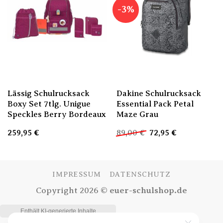
-3%
Lässig Schulrucksack
Dakine Schulrucksack
Boxy Set 7tlg. Unigue
Essential Pack Petal
Speckles Berry Bordeaux
Maze Grau
Ursprünglicher
Aktueller
259,95
€
89,00
€
72,95
€
Preis
Preis
war:
ist:
89,00 €
72,95 €.
IMPRESSUM
DATENSCHUTZ
Copyright 2026 ©
euer-schulshop.de