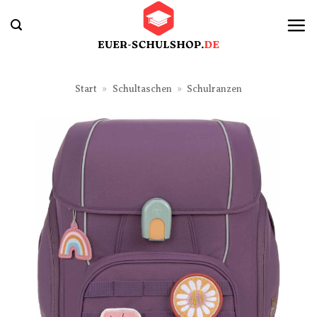
Zum
Inhalt
springen
Start
»
Schultaschen
»
Schulranzen