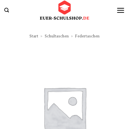
Zum
Inhalt
springen
Start
»
Schultaschen
»
Federtaschen