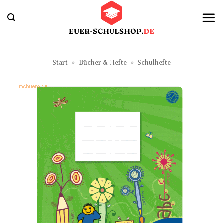
Zum
Inhalt
springen
Start
»
Bücher & Hefte
»
Schulhefte