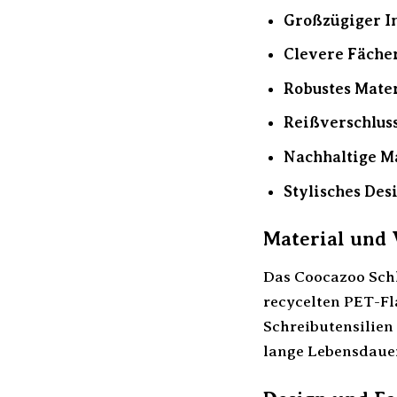
Großzügiger I
Clevere Fächer
Robustes Mater
Reißverschluss
Nachhaltige Ma
Stylisches Des
Material und 
Das Coocazoo Schl
recycelten PET-Fl
Schreibutensilien
lange Lebensdaue