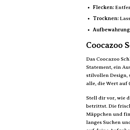
Flecken:
Entfer
Trocknen:
Lass
Aufbewahrung
Coocazoo S
Das Coocazoo Schla
Statement, ein Au
stilvollen Design,
alle, die Wert auf
Stell dir vor, wi
betrittst. Die fri
Mäppchen und find
langes Suchen und