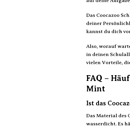
auf deine Aufgabe
Das Coocazoo Schl
deiner Persönlichk
kannst du dich vo
Also, worauf wart
in deinen Schulall
vielen Vorteile, d
FAQ – Häuf
Mint
Ist das Cooca
Das Material des 
wasserdicht. Es h