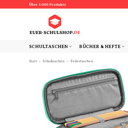
Zum
Über 3.000 Produkte
Inhalt
springen
SCHULTASCHEN
BÜCHER & HEFTE
Start
»
Schultaschen
»
Federtaschen