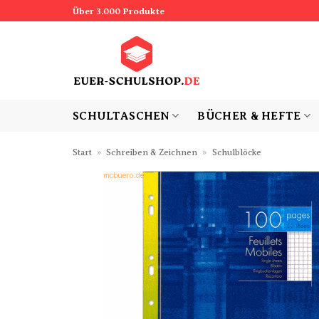
Zum
Über 3.000 Produkte
Inhalt
springen
SCHULTASCHEN
BÜCHER & HEFTE
Start
»
Schreiben & Zeichnen
»
Schulblöcke