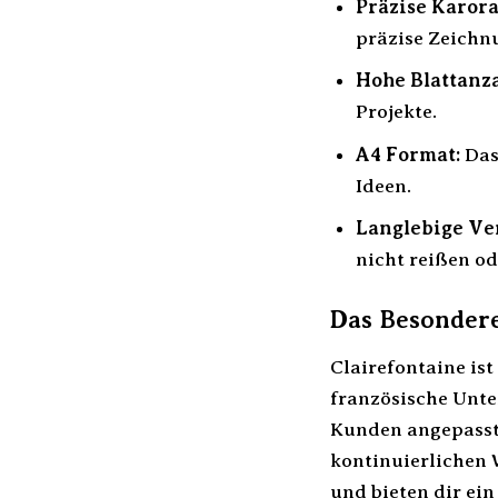
Präzise Karora
präzise Zeichn
Hohe Blattanza
Projekte.
A4 Format:
Das 
Ideen.
Langlebige Ve
nicht reißen od
Das Besondere
Clairefontaine ist
französische Unte
Kunden angepasst.
kontinuierlichen 
und bieten dir ein