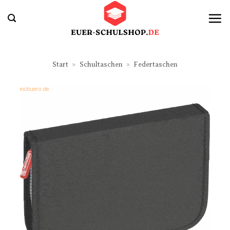
Zum
Inhalt
springen
Start
»
Schultaschen
»
Federtaschen