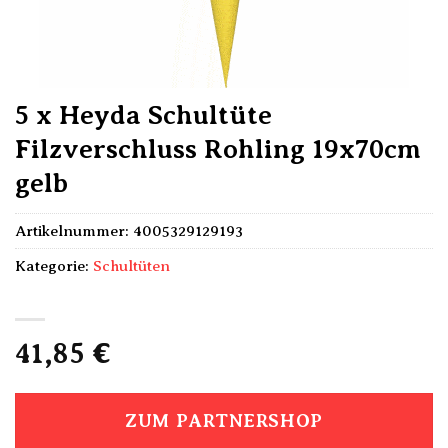
5 x Heyda Schultüte
Filzverschluss Rohling 19x70cm
gelb
Artikelnummer:
4005329129193
Kategorie:
Schultüten
41,85
€
ZUM PARTNERSHOP