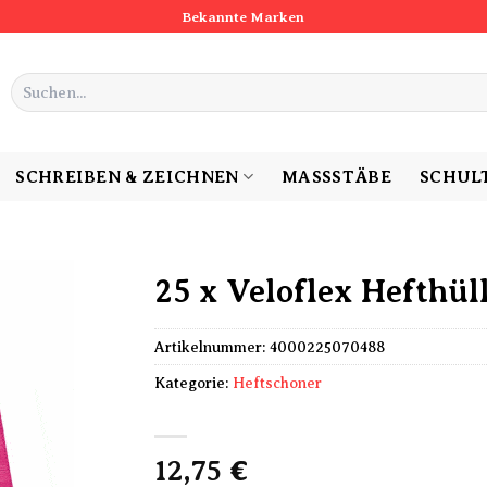
Bekannte Marken
Suchen
nach:
SCHREIBEN & ZEICHNEN
MASSSTÄBE
SCHUL
25 x Veloflex Hefthül
Artikelnummer:
4000225070488
Kategorie:
Heftschoner
12,75
€