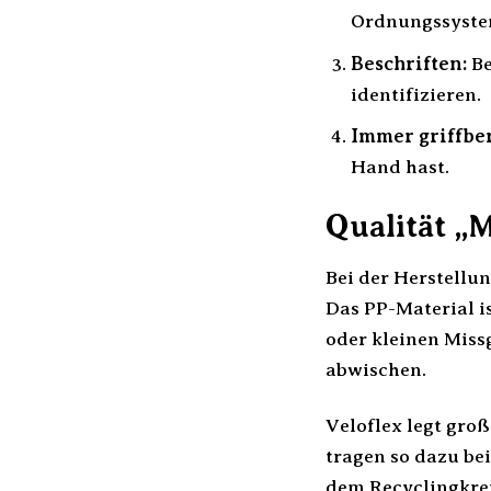
Ordnungssystem
Beschriften:
Be
identifizieren.
Immer griffber
Hand hast.
Qualität „
Bei der Herstellu
Das PP-Material i
oder kleinen Miss
abwischen.
Veloflex legt gro
tragen so dazu be
dem Recyclingkrei