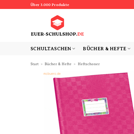
Zum
Über 3.000 Produkte
Inhalt
springen
SCHULTASCHEN
BÜCHER & HEFTE
Start
»
Bücher & Hefte
»
Heftschoner