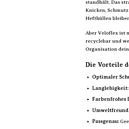
standhält. Das st
Knicken, Schmutz 
Hefthüllen bleibe
Aber Veloflex ist 
recyclebar und we
Organisation dein
Die Vorteile d
Optimaler Schu
Langlebigkeit:
Farbenfrohes 
Umweltfreundl
Passgenau:
Geei