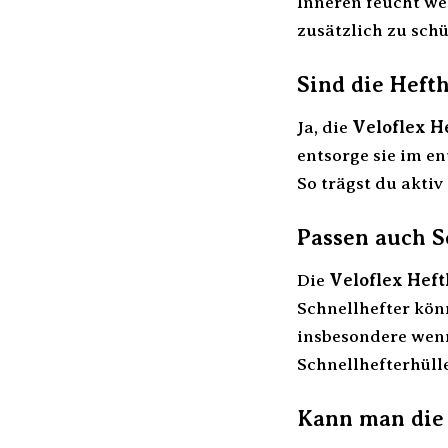
Inneren feucht we
zusätzlich zu schü
Sind die Heft
Ja, die
Veloflex H
entsorge sie im e
So trägst du akti
Passen auch S
Die
Veloflex Heft
Schnellhefter kön
insbesondere wenn 
Schnellhefterhüll
Kann man die 