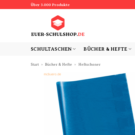
Zum
Über 3.000 Produkte
Inhalt
springen
SCHULTASCHEN
BÜCHER & HEFTE
Start
»
Bücher & Hefte
»
Heftschoner