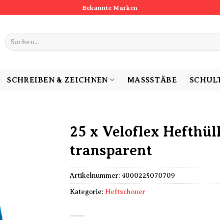
Bekannte Marken
Suchen
nach:
SCHREIBEN & ZEICHNEN
MASSSTÄBE
SCHUL
25 x Veloflex Hefthül
transparent
Artikelnummer:
4000225070709
Kategorie:
Heftschoner