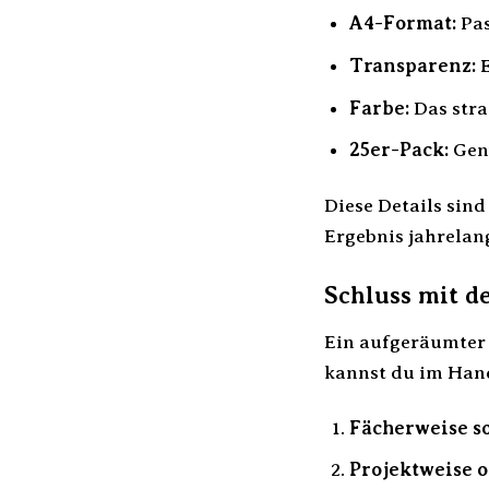
A4-Format:
Pas
Transparenz:
E
Farbe:
Das stra
25er-Pack:
Genü
Diese Details sin
Ergebnis jahrelan
Schluss mit d
Ein aufgeräumter A
kannst du im Han
Fächerweise so
Projektweise 