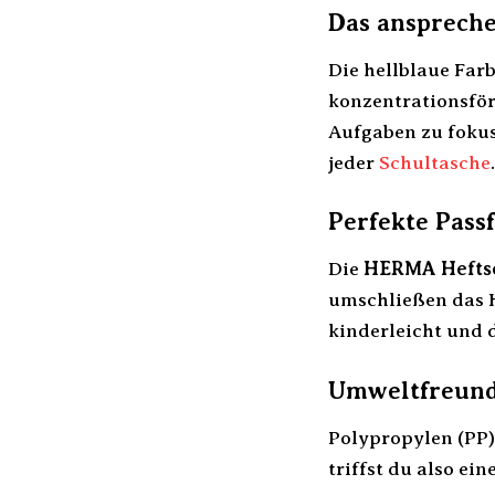
Das ansprech
Die hellblaue Far
konzentrationsför
Aufgaben zu fokus
jeder
Schultasche
.
Perfekte Pass
Die
HERMA Hefts
umschließen das H
kinderleicht und 
Umweltfreund
Polypropylen (PP)
triffst du also e