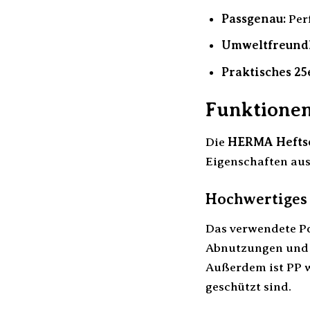
Passgenau:
Perf
Umweltfreundl
Praktisches 25
Funktionen
Die
HERMA Heftsc
Eigenschaften aus
Hochwertiges 
Das verwendete Pol
Abnutzungen und s
Außerdem ist PP w
geschützt sind.