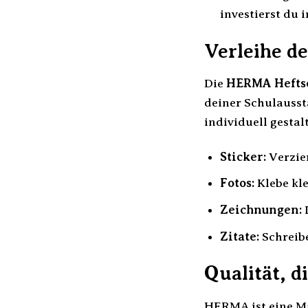
investierst du 
Verleihe de
Die
HERMA Heftsc
deiner Schulaussta
individuell gestal
Sticker:
Verzier
Fotos:
Klebe kle
Zeichnungen:
L
Zitate:
Schreibe
Qualität, d
HERMA ist eine Mar