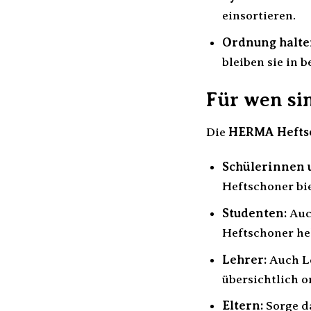
einsortieren.
Ordnung halte
bleiben sie in 
Für wen si
Die
HERMA Heftsc
Schülerinnen u
Heftschoner bie
Studenten:
Auc
Heftschoner hel
Lehrer:
Auch Le
übersichtlich 
Eltern:
Sorge d