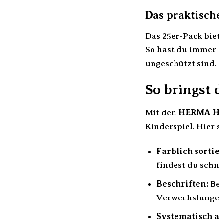
Das praktisch
Das 25er-Pack bie
So hast du immer 
ungeschützt sind.
So bringst 
Mit den
HERMA He
Kinderspiel. Hier 
Farblich sorti
findest du schn
Beschriften:
Be
Verwechslungen
Systematisch a