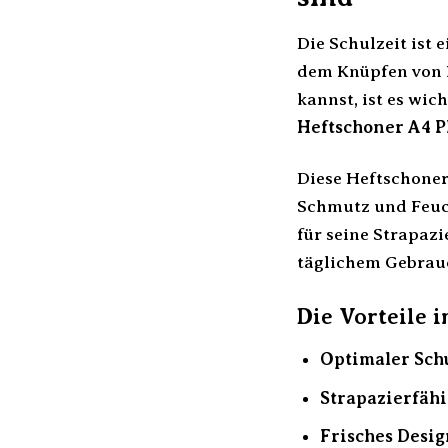
Die Schulzeit ist 
dem Knüpfen von F
kannst, ist es wic
Heftschoner A4 P
Diese Heftschoner 
Schmutz und Feuch
für seine Strapazi
täglichem Gebrauc
Die Vorteile 
Optimaler Schu
Strapazierfähi
Frisches Desig