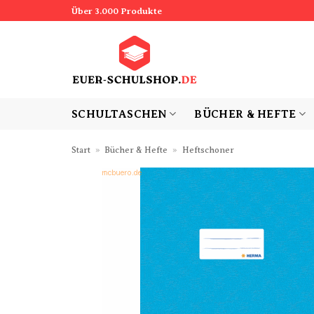
Zum
Über 3.000 Produkte
Inhalt
springen
SCHULTASCHEN
BÜCHER & HEFTE
Start
»
Bücher & Hefte
»
Heftschoner