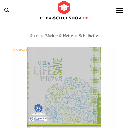
Zum
Inhalt
springen
Start
»
Bücher & Hefte
»
Schulhefte