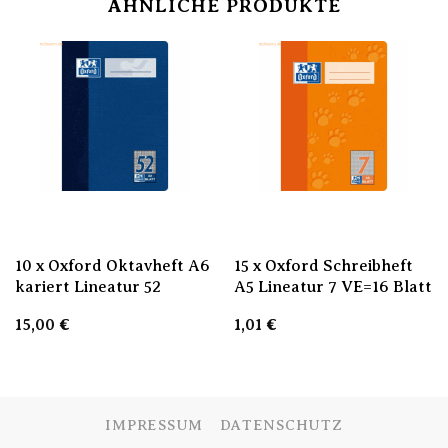
ÄHNLICHE PRODUKTE
10 x Oxford Oktavheft A6
15 x Oxford Schreibheft
kariert Lineatur 52
A5 Lineatur 7 VE=16 Blatt
15,00
€
1,01
€
IMPRESSUM
DATENSCHUTZ