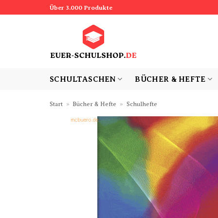
Zum
Über 3.000 Produkte
Inhalt
springen
SCHULTASCHEN
BÜCHER & HEFTE
Start
»
Bücher & Hefte
»
Schulhefte