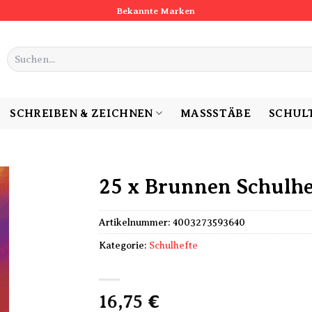
Bekannte Marken
Suchen
nach:
SCHREIBEN & ZEICHNEN
MASSSTÄBE
SCHUL
25 x Brunnen Schulhef
Artikelnummer:
4003273593640
Kategorie:
Schulhefte
16,75
€