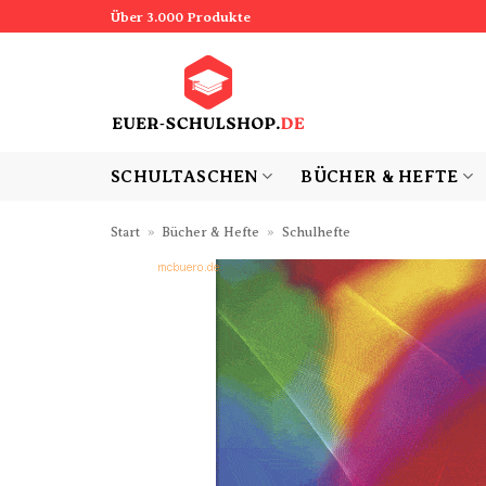
Zum
Über 3.000 Produkte
Inhalt
springen
SCHULTASCHEN
BÜCHER & HEFTE
Start
»
Bücher & Hefte
»
Schulhefte