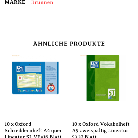
MARKE
Brunnen
ÄHNLICHE PRODUKTE
10 x Oxford
10 x Oxford Vokabelheft
Schreiblernheft A4 quer
A5 zweispaltig Lineatur
Lineatur SL VE=16 Blatt
53 32 Blatt