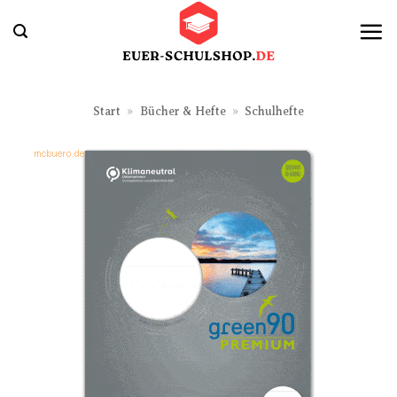
Zum
Inhalt
springen
Start
»
Bücher & Hefte
»
Schulhefte