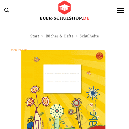
Zum
Inhalt
springen
Start
»
Bücher & Hefte
»
Schulhefte