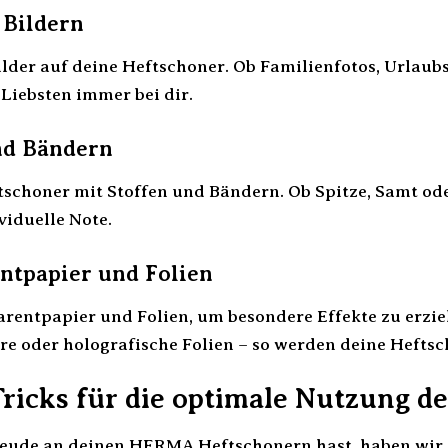
 Bildern
ilder auf deine Heftschoner. Ob Familienfotos, Urlau
 Liebsten immer bei dir.
nd Bändern
tschoner mit Stoffen und Bändern. Ob Spitze, Samt ode
viduelle Note.
ntpapier und Folien
entpapier und Folien, um besondere Effekte zu erziel
e oder holografische Folien – so werden deine Heftsc
Tricks für die optimale Nutzung 
eude an deinen HERMA Heftschonern hast, haben wir hi