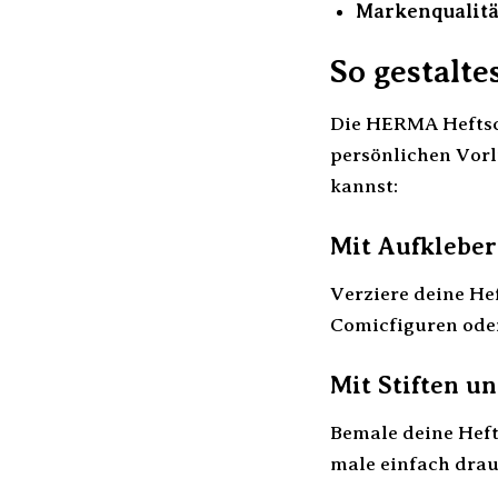
Markenqualitä
So gestalt
Die HERMA Heftsch
persönlichen Vorli
kannst:
Mit Aufkleber
Verziere deine He
Comicfiguren oder
Mit Stiften u
Bemale deine Heft
male einfach drau