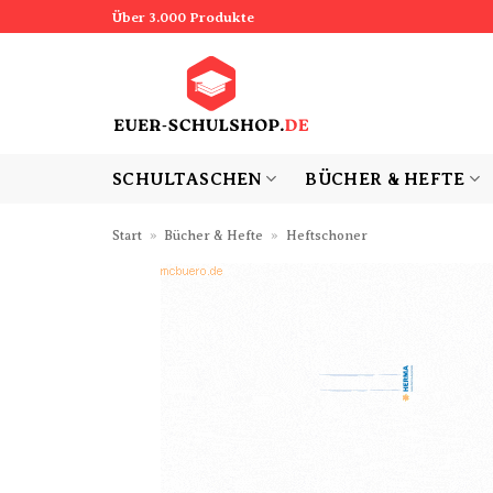
Zum
Über 3.000 Produkte
Inhalt
springen
SCHULTASCHEN
BÜCHER & HEFTE
Start
»
Bücher & Hefte
»
Heftschoner