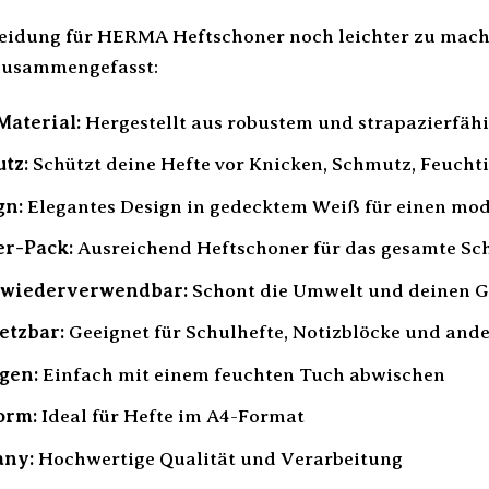
eidung für HERMA Heftschoner noch leichter zu machen
 zusammengefasst:
Material:
Hergestellt aus robustem und strapazierfäh
tz:
Schützt deine Hefte vor Knicken, Schmutz, Feuch
gn:
Elegantes Design in gedecktem Weiß für einen mo
er-Pack:
Ausreichend Heftschoner für das gesamte Sc
 wiederverwendbar:
Schont die Umwelt und deinen G
etzbar:
Geeignet für Schulhefte, Notizblöcke und an
igen:
Einfach mit einem feuchten Tuch abwischen
orm:
Ideal für Hefte im A4-Format
any:
Hochwertige Qualität und Verarbeitung