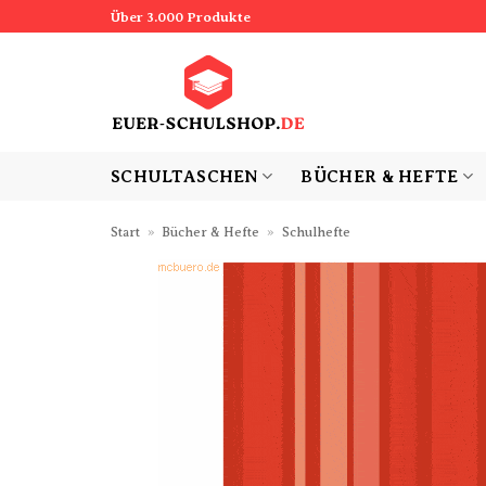
Zum
Über 3.000 Produkte
Inhalt
springen
SCHULTASCHEN
BÜCHER & HEFTE
Start
»
Bücher & Hefte
»
Schulhefte