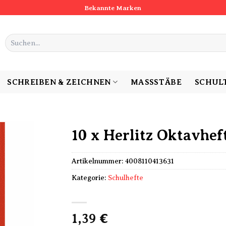
Bekannte Marken
Suchen
nach:
SCHREIBEN & ZEICHNEN
MASSSTÄBE
SCHUL
10 x Herlitz Oktavheft
Artikelnummer:
4008110413631
Kategorie:
Schulhefte
1,39
€