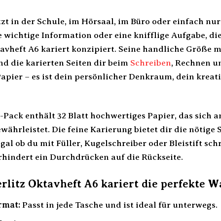
sitzt in der Schule, im Hörsaal, im Büro oder einfach n
ne wichtige Information oder eine knifflige Aufgabe, d
tavheft A6 kariert konzipiert. Seine handliche Größe 
d die karierten Seiten dir beim
Schreiben
, Rechnen u
Papier – es ist dein persönlicher Denkraum, dein kreat
r-Pack enthält 32 Blatt hochwertiges Papier, das sich
währleistet. Die feine Karierung bietet dir die nötige 
al ob du mit Füller, Kugelschreiber oder Bleistift sch
rhindert ein Durchdrücken auf die Rückseite.
litz Oktavheft A6 kariert die perfekte Wah
rmat:
Passt in jede Tasche und ist ideal für unterwegs.