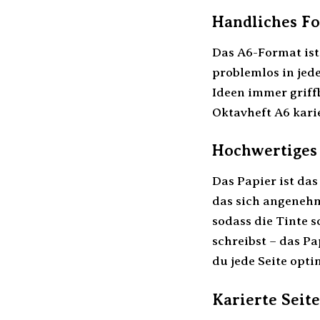
Handliches Fo
Das A6-Format ist 
problemlos in jed
Ideen immer griffb
Oktavheft A6 kari
Hochwertiges 
Das Papier ist da
das sich angenehm
sodass die Tinte s
schreibst – das P
du jede Seite opti
Karierte Seit