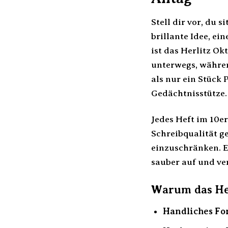
Stell dir vor, du 
brillante Idee, ei
ist das Herlitz Ok
unterwegs, währen
als nur ein Stück 
Gedächtnisstütze.
Jedes Heft im 10e
Schreibqualität ge
einzuschränken. Eg
sauber auf und ve
Warum das Her
Handliches Fo