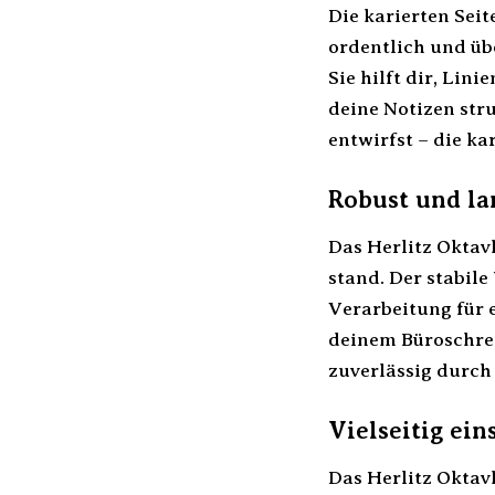
Die karierten Sei
ordentlich und übe
Sie hilft dir, Li
deine Notizen str
entwirfst – die ka
Robust und la
Das Herlitz Oktav
stand. Der stabil
Verarbeitung für e
deinem Büroschrei
zuverlässig durch 
Vielseitig ein
Das Herlitz Oktavh