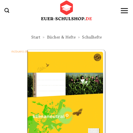
Zum
Inhalt
springen
Start
»
Bücher & Hefte
»
Schulhefte